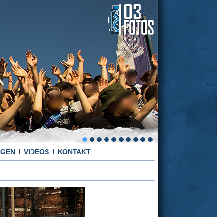
NGEN
VIDEOS
KONTAKT