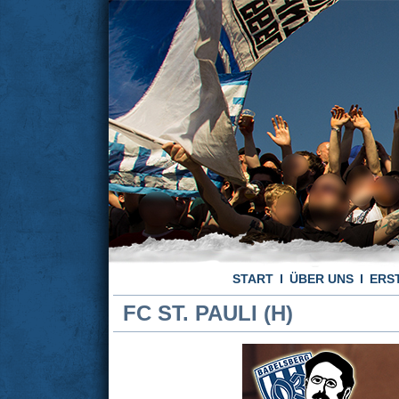
START
ÜBER UNS
ERS
FC ST. PAULI (H)