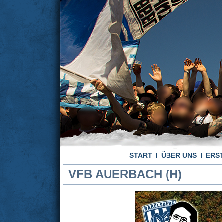
START
ÜBER UNS
ERS
VFB AUERBACH (H)